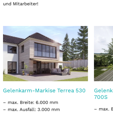
und Mitarbeiter!
Gelenkarm-Markise Terrea 530
Gelenk
700S
max. Breite: 6.000 mm
max. 
max. Ausfall: 3.000 mm