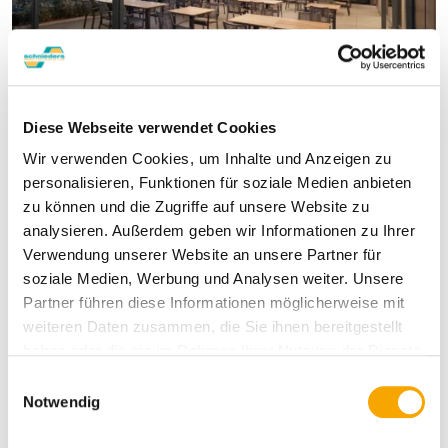
Diese Webseite verwendet Cookies
LED-Beleuchtung und Heizstrahler
Wir verwenden Cookies, um Inhalte und Anzeigen zu
personalisieren, Funktionen für soziale Medien anbieten
zu können und die Zugriffe auf unsere Website zu
analysieren. Außerdem geben wir Informationen zu Ihrer
Verwendung unserer Website an unsere Partner für
soziale Medien, Werbung und Analysen weiter. Unsere
Partner führen diese Informationen möglicherweise mit
weiteren Daten zusammen, die Sie ihnen bereitgestellt
haben oder die sie im Rahmen Ihrer Nutzung der Dienste
gesammelt haben.
E
Notwendig
i
n