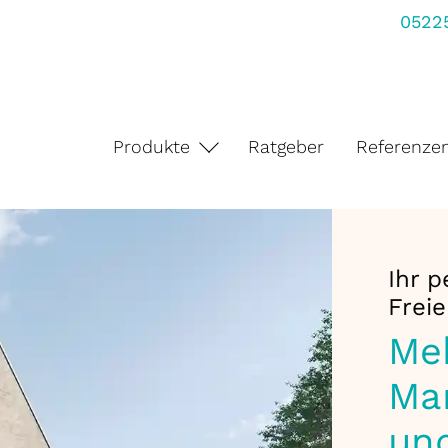
05225
Produkte
Ratgeber
Referenze
Ihr p
Frei
Meh
Mar
un