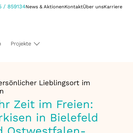
 / 859134
News & Aktionen
Kontakt
Über uns
Karriere
n
Projekte
ersönlicher Lieblingsort im
en
r Zeit im Freien:
kisen in Bielefeld
d Ostwestfalen-