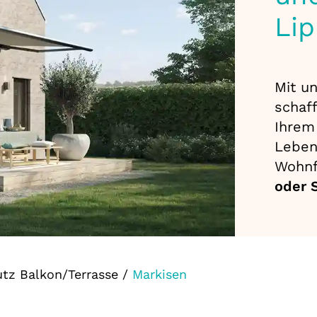
Li
Mit u
schaf
Ihre
Leben
Wohn
oder S
tz Balkon/Terrasse
/
Markisen