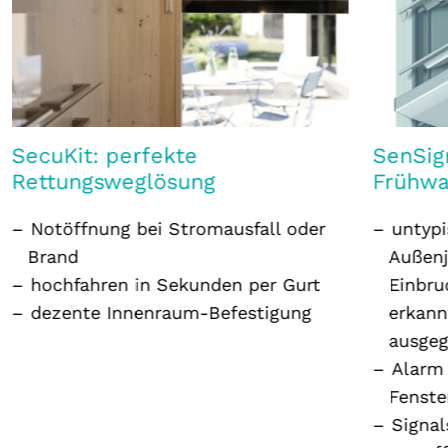
SecuKit: perfekte
SenSig
Rettungsweglösung
Frühw
Notöffnung bei Stromausfall oder
untyp
Brand
Außenj
hochfahren in Sekunden per Gurt
Einbru
dezente Innenraum-Befestigung
erkann
ausge
Alarm 
Fenste
Signal