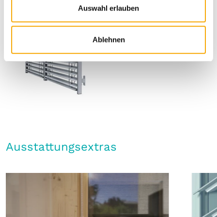
a
Auswahl erlauben
h
l
Ablehnen
Ausstattungsextras