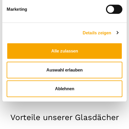
g
Marketing
u
n
g
Details zeigen
s
a
u
Alle zulassen
s
w
a
Auswahl erlauben
h
l
Ablehnen
Vorteile unserer Glasdächer