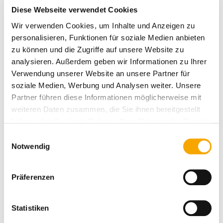
Diese Webseite verwendet Cookies
Wir verwenden Cookies, um Inhalte und Anzeigen zu
personalisieren, Funktionen für soziale Medien anbieten
zu können und die Zugriffe auf unsere Website zu
analysieren. Außerdem geben wir Informationen zu Ihrer
Verwendung unserer Website an unsere Partner für
soziale Medien, Werbung und Analysen weiter. Unsere
Partner führen diese Informationen möglicherweise mit
weiteren Daten zusammen, die Sie ihnen bereitgestellt
haben oder die sie im Rahmen Ihrer Nutzung der Dienste
gesammelt haben.
E
Notwendig
i
n
w
Präferenzen
i
l
l
Statistiken
i